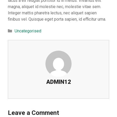
lacus a ex feugiat porttitor id in metus. Vivamus elit
magna, aliquet id molestie nec, molestie vitae sem.
Integer mattis pharetra lectus, nec aliquet sapien
finibus vel. Quisque eget porta sapien, id efficitur urna.
Categories
Uncategorised
ADMIN12
Leave a Comment