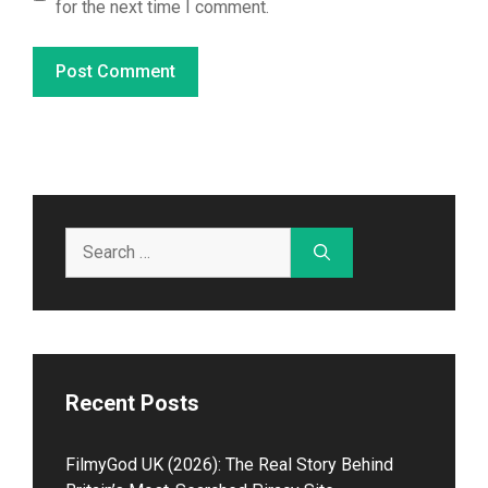
for the next time I comment.
Search
for:
Recent Posts
Fil⁠myGod U‌K (2026)⁠: The Real Story Beh​in⁠d