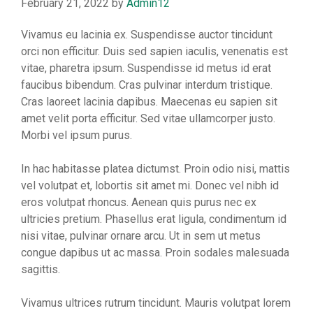
February 21, 2022
by
Admin12
Vivamus eu lacinia ex. Suspendisse auctor tincidunt
orci non efficitur. Duis sed sapien iaculis, venenatis est
vitae, pharetra ipsum. Suspendisse id metus id erat
faucibus bibendum. Cras pulvinar interdum tristique.
Cras laoreet lacinia dapibus. Maecenas eu sapien sit
amet velit porta efficitur. Sed vitae ullamcorper justo.
Morbi vel ipsum purus.
In hac habitasse platea dictumst. Proin odio nisi, mattis
vel volutpat et, lobortis sit amet mi. Donec vel nibh id
eros volutpat rhoncus. Aenean quis purus nec ex
ultricies pretium. Phasellus erat ligula, condimentum id
nisi vitae, pulvinar ornare arcu. Ut in sem ut metus
congue dapibus ut ac massa. Proin sodales malesuada
sagittis.
Vivamus ultrices rutrum tincidunt. Mauris volutpat lorem