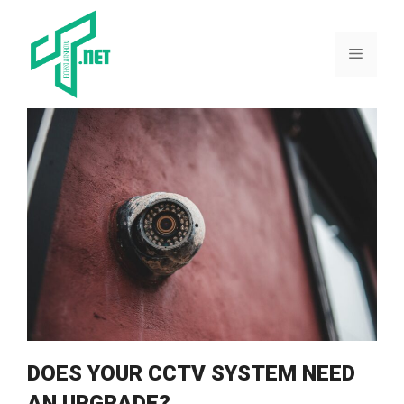
Skip
to
content
Menu
DOES YOUR CCTV SYSTEM NEED
AN UPGRADE?