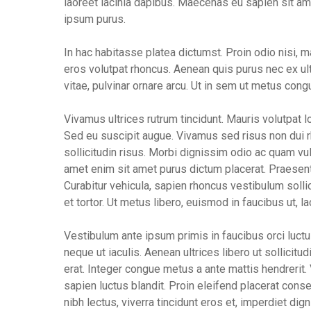
laoreet lacinia dapibus. Maecenas eu sapien sit amet
ipsum purus.
In hac habitasse platea dictumst. Proin odio nisi, ma
eros volutpat rhoncus. Aenean quis purus nec ex ult
vitae, pulvinar ornare arcu. Ut in sem ut metus co
Vivamus ultrices rutrum tincidunt. Mauris volutpat
Sed eu suscipit augue. Vivamus sed risus non dui 
sollicitudin risus. Morbi dignissim odio ac quam vul
amet enim sit amet purus dictum placerat. Praesent 
Curabitur vehicula, sapien rhoncus vestibulum sollici
et tortor. Ut metus libero, euismod in faucibus ut, la
Vestibulum ante ipsum primis in faucibus orci luctu
neque ut iaculis. Aenean ultrices libero ut sollicit
erat. Integer congue metus a ante mattis hendrerit
sapien luctus blandit. Proin eleifend placerat cons
nibh lectus, viverra tincidunt eros et, imperdiet dig