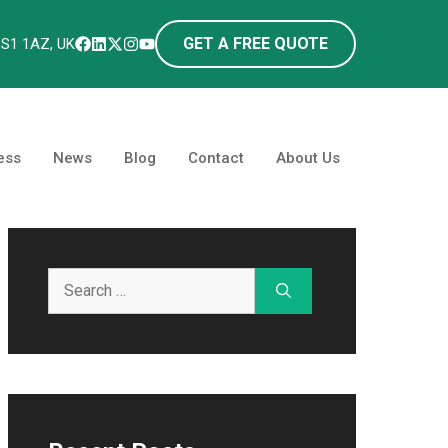
GET A FREE QUOTE
LS1 1AZ, UK
ess
News
Blog
Contact
About Us
Search
for: