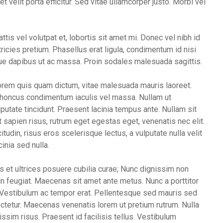
 velit porta efficitur. Sed vitae ullamcorper justo. Morbi vel
ttis vel volutpat et, lobortis sit amet mi. Donec vel nibh id
ricies pretium. Phasellus erat ligula, condimentum id nisi
ngue dapibus ut ac massa. Proin sodales malesuada sagittis.
 lorem quis quam dictum, vitae malesuada mauris laoreet.
rhoncus condimentum iaculis vel massa. Nullam ut
putate tincidunt. Praesent lacinia tempus ante. Nullam sit
sapien risus, rutrum eget egestas eget, venenatis nec elit.
tudin, risus eros scelerisque lectus, a vulputate nulla velit
cinia sed nulla.
s et ultrices posuere cubilia curae; Nunc dignissim non
udin feugiat. Maecenas sit amet ante metus. Nunc a porttitor
. Vestibulum ac tempor erat. Pellentesque sed mauris sed
ectetur. Maecenas venenatis lorem ut pretium rutrum. Nulla
nissim risus. Praesent id facilisis tellus. Vestibulum