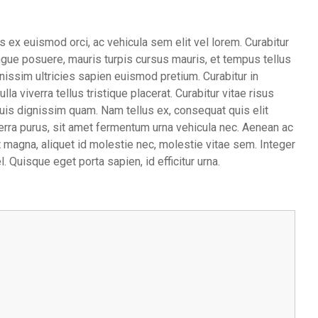
 ex euismod orci, ac vehicula sem elit vel lorem. Curabitur
ngue posuere, mauris turpis cursus mauris, et tempus tellus
nissim ultricies sapien euismod pretium. Curabitur in
la viverra tellus tristique placerat. Curabitur vitae risus
quis dignissim quam. Nam tellus ex, consequat quis elit
verra purus, sit amet fermentum urna vehicula nec. Aenean ac
it magna, aliquet id molestie nec, molestie vitae sem. Integer
l. Quisque eget porta sapien, id efficitur urna.