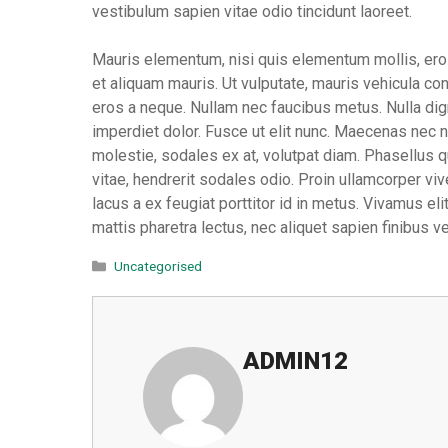
vestibulum sapien vitae odio tincidunt laoreet.
Mauris elementum, nisi quis elementum mollis, eros
et aliquam mauris. Ut vulputate, mauris vehicula co
eros a neque. Nullam nec faucibus metus. Nulla dig
imperdiet dolor. Fusce ut elit nunc. Maecenas nec nul
molestie, sodales ex at, volutpat diam. Phasellus 
vitae, hendrerit sodales odio. Proin ullamcorper vi
lacus a ex feugiat porttitor id in metus. Vivamus el
mattis pharetra lectus, nec aliquet sapien finibus ve
Categories
Uncategorised
ADMIN12